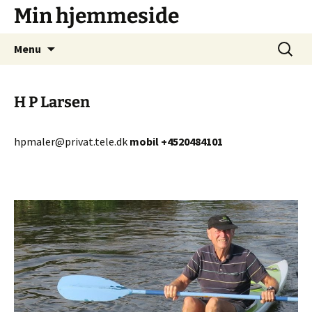
Hop
Min hjemmeside
til
indhold
Søg
Menu
efter:
H P Larsen
hpmaler@privat.tele.dk
mobil +4520484101